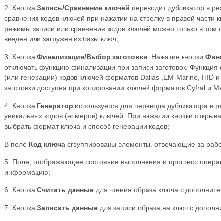
2. Кнопка
Запись/Сравнение ключей
переводит дубликатор в ре
сравнения кодов ключей при нажатии на стрелку в правой части к
режимы записи или сравнения кодов ключей можно только в том с
введен или загружен из базы ключ;
3. Кнопка
Финализация/Выбор заготовки
. Нажатие кнопки
Фин
отключать функцию финализации при записи заготовок. Функция
(или генерации) кодов ключей форматов Dallas ,EM-Marine, HID и
заготовки доступна при копировании ключей форматов Cyfral и M
4. Кнопка
Генератор
используется для перевода дубликатора в р
уникальных кодов (номеров) ключей. При нажатии кнопки откры
выбрать формат ключа и способ генерации кодов;
В поле
Код ключа
сгруппированы элементы, отвечающие за рабо
5. Поле, отображающее состояние выполнения и прогресс операц
информацию;
6. Кнопка
Считать данные
для чтения образа ключа с дополните
7. Кнопка
Записать данные
для записи образа на ключ с дополн