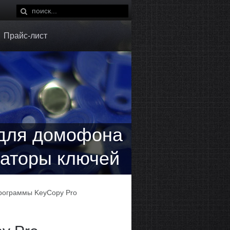
Прайс-лист
для домофона
аторы ключей
рограммы KeyCopy Pro