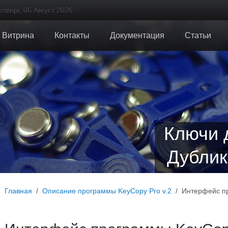
етверг, 06 Август 2026
Витрина
Контакты
Документация
Статьи
Ключи 
Дублик
Главная
Описание программы KeyCopy Pro v.2
Интерфейс п