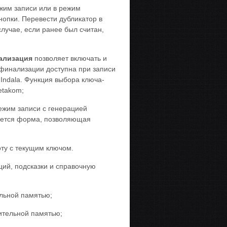
жим записи или в режим
нопки. Перевести дубликатор в
лучае, если ранее был считан,
ализация
позволяет включать и
 финализации доступна при записи
 Indala. Функция выбора ключа-
etakom;
ежим записи с генерацией
вается форма, позволяющая
ту с текущим ключом.
ий, подсказки и справочную
льной памятью;
ительной памятью;