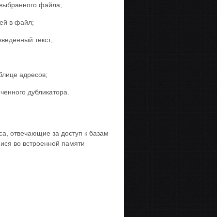
 выбранного файла;
ей в файл;
введенный текст;
блице адресов;
ченного дубликатора.
, отвечающие за доступ к базам
ися во встроенной памяти