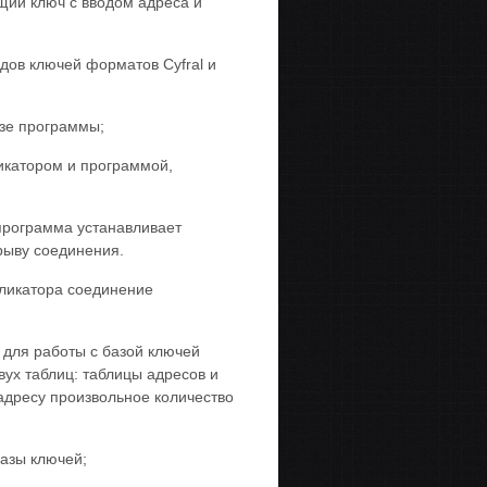
щий ключ с вводом адреса и
дов ключей форматов Cyfral и
азе программы;
икатором и программой,
рограмма устанавливает
рыву соединения.
бликатора соединение
для работы с базой ключей
ух таблиц: таблицы адресов и
 адресу произвольное количество
азы ключей;