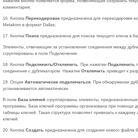
нажатии кнопки появляется форма, позволяющая сохранить теку
комментария;
16. Кнопка
Перекодировка
предназначена для перекодировки ко
Metakom в формат Dallas;
17. Кнопка
Поиск
предназначена для поиска текущего ключа в б
Элементы, отвечающие за установление соединения между дубл
сгруппированы в поле Подключение.
18. Кнопка
Подключить/Отключить
. При нажатии
Подключить
п
соединение с дубликатором. Нажатие
Отключить
приводит к раз
19. Опция
Автоматически подключаться
. При обнаружении ду
устанавливается автоматически.
В поле
База ключей
сгруппированы элементы, предназначенные 
программы. База ключей программы организована при помощи дв
таблицы ключей. Такая структура позволяет привязать к каждому
ключей.
20. Кнопка
Создать
предназначена для создания нового файла б