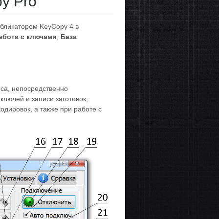
y Pro
бликатором KeyCopy 4 в
абота с ключами
,
База
са, непосредственно
ключей и записи заготовок,
одировок, а также при работе с