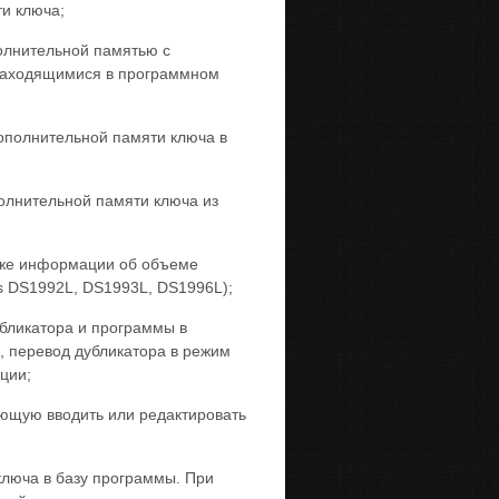
и ключа;
олнительной памятью с
находящимися в программном
ополнительной памяти ключа в
олнительной памяти ключа из
акже информации об объеме
s DS1992L, DS1993L, DS1996L);
бликатора и программы в
а, перевод дубликатора в режим
ции;
ющую вводить или редактировать
люча в базу программы. При